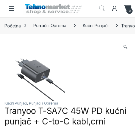
Skip to navigation
Skip to content
Open
0
Početna
Punjači i Oprema
Kućni Punjači
Tranyo
🔍
Kućni Punjači
,
Punjači i Oprema
Tranyoo T-SA7C 45W PD kućni
punjač + C-to-C kabl,crni