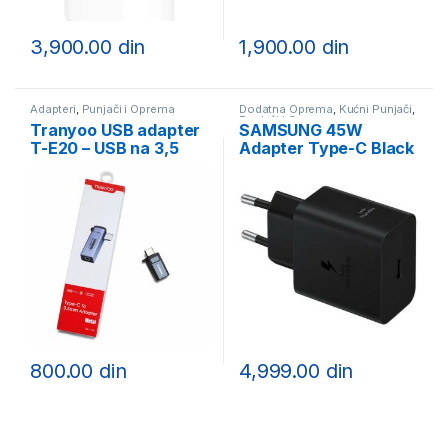
3,900.00
din
1,900.00
din
Adapteri
,
Punjači i Oprema
Dodatna Oprema
,
Kućni Punjači
,
Punjači i Oprema
Tranyoo USB adapter
SAMSUNG 45W
T-E20 – USB na 3,5
Adapter Type-C Black
mm
EP-T4511-NBE
800.00
din
4,999.00
din