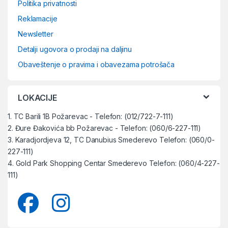
Politika privatnosti
Reklamacije
Newsletter
Detalji ugovora o prodaji na daljinu
Obaveštenje o pravima i obavezama potrošača
LOKACIJE
1. TC Barili 1B Požarevac - Telefon: (012/722-7-111)
2. Đure Đakovića bb Požarevac - Telefon: (060/6-227-111)
3. Karadjordjeva 12, TC Danubius Smederevo Telefon: (060/0-
227-111)
4. Gold Park Shopping Centar Smederevo Telefon: (060/4-227-
111)