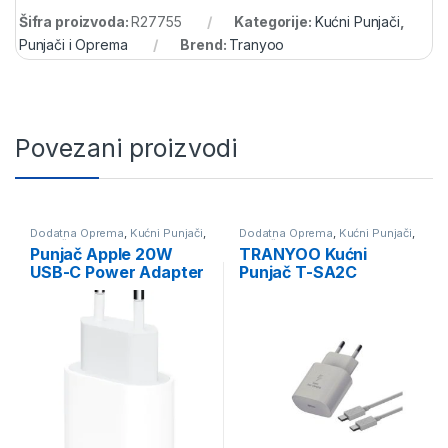
Šifra proizvoda:
R27755
Kategorije:
Kućni Punjači
,
Punjači i Oprema
Brend:
Tranyoo
Povezani proizvodi
Dodatna Oprema
,
Kućni Punjači
,
Dodatna Oprema
,
Kućni Punjači
,
Punjači i Oprema
Punjači i Oprema
Punjač Apple 20W
TRANYOO Kućni
USB-C Power Adapter
Punjač T-SA2C
(md3j4zm/a) – iPhone
25WPD sa Kablom
Type-C na Type-C
60W, Beli