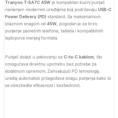
Tranyoo T-SA7C 45W
je kompaktan kućni punjač
namenjen modernim uređajima koji podržavaju
USB-C
Power Delivery (PD)
standard. Sa maksimalnom
izlaznom snagom od
45W
, pogodan je za brzo
punjenje pametnih telefona, tableta i kompatibilnih
laptopova manjeg formata.
Punjač dolazi u pakovanju sa
C-to-C kablom
, što
omogućava direktnu upotrebu bez potrebe za
dodatnom opremom. Zahvaljujući PD tehnologiji,
uređaj automatski prilagođava snagu punjenja kako bi
se obezbedila efikasnost i bezbednost.