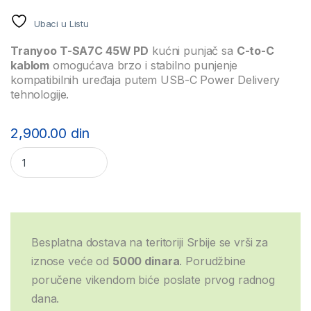
Ubaci u Listu
Tranyoo T-SA7C 45W PD
kućni punjač sa
C-to-C
kablom
omogućava brzo i stabilno punjenje
kompatibilnih uređaja putem USB-C Power Delivery
tehnologije.
2,900.00
din
Tranyoo T-SA7C 45W PD kućni punjač + C-to-C kabl,crni quan
Besplatna dostava na teritoriji Srbije se vrši za
iznose veće od
5000 dinara
. Porudžbine
poručene vikendom biće poslate prvog radnog
dana.