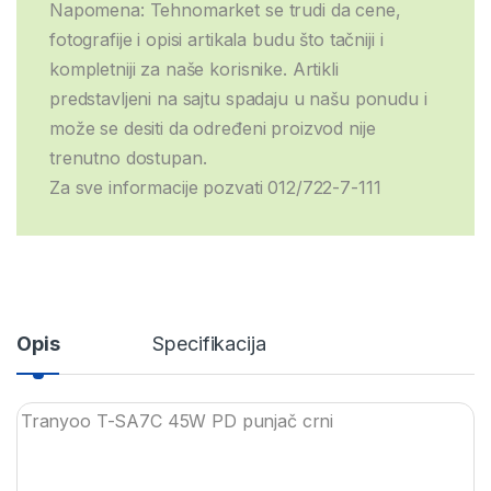
Napomena: Tehnomarket se trudi da cene,
fotografije i opisi artikala budu što tačniji i
kompletniji za naše korisnike. Artikli
predstavljeni na sajtu spadaju u našu ponudu i
može se desiti da određeni proizvod nije
trenutno dostupan.
Za sve informacije pozvati 012/722-7-111
Opis
Specifikacija
Tranyoo T-SA7C 45W PD punjač crni