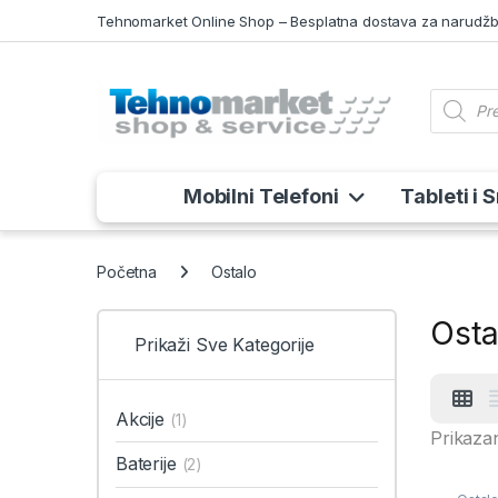
Skip to navigation
Skip to content
Tehnomarket Online Shop – Besplatna dostava za narudžb
Product
Mobilni Telefoni
Tableti i 
Početna
Ostalo
Osta
Prikaži Sve Kategorije
Akcije
(1)
Prikazan
Baterije
(2)