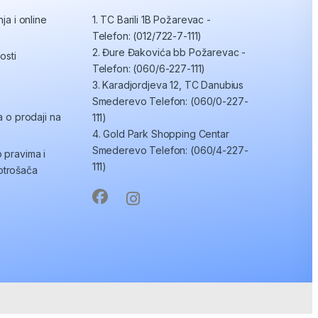
ja i online
1. TC Barili 1B Požarevac -
Telefon: (012/722-7-111)
2. Đure Đakovića bb Požarevac -
osti
Telefon: (060/6-227-111)
3. Karadjordjeva 12, TC Danubius
Smederevo Telefon: (060/0-227-
a o prodaji na
111)
4. Gold Park Shopping Centar
Smederevo Telefon: (060/4-227-
 pravima i
111)
trošača