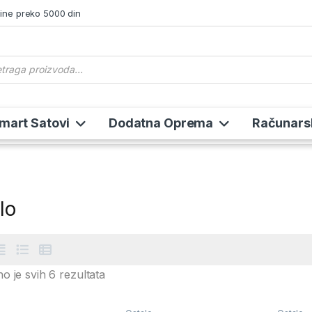
ine preko 5000 din
s search
Smart Satovi
Dodatna Oprema
Računars
lo
Sortirano po ceni: od niže ka višoj
o je svih 6 rezultata