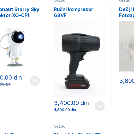
o
Ostalo
Ostalo
onaut Starry Sky
Ručni kompresor
Dečiji 
ektor XO-CF1
68VF
Fotoa
Štamp
00.00
din
3,80
.00
din
3,400.00
din
4,800.00
din
o
Ostalo