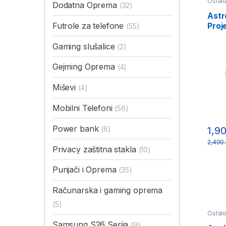
Ostal
Dodatna Oprema
(32)
Astr
Proj
Futrole za telefone
(55)
Gaming slušalice
(2)
Gejming Oprema
(4)
Miševi
(4)
Mobilni Telefoni
(56)
Power bank
1,9
(6)
2,400
Privacy zaštitna stakla
(10)
Punjači i Oprema
(35)
Računarska i gaming oprema
(5)
Ostal
Samsung S26 Serija
(9)