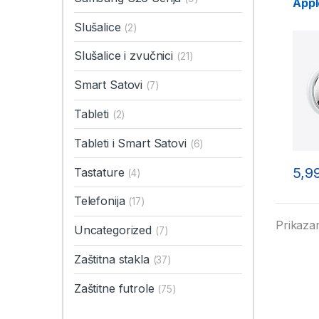
Appl
Slušalice
(2)
Slušalice i zvučnici
(21)
Smart Satovi
(7)
Tableti
(2)
Tableti i Smart Satovi
(6)
5,9
Tastature
(4)
Telefonija
(17)
Prikazan
Uncategorized
(7)
Zaštitna stakla
(37)
Zaštitne futrole
(75)