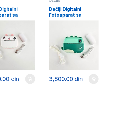
Ostalo
Digitalni
Dečiji Digitalni
parat sa
Fotoaparat sa
ačem – Beli
Štampačem – Zeleni
0.00
din
3,800.00
din