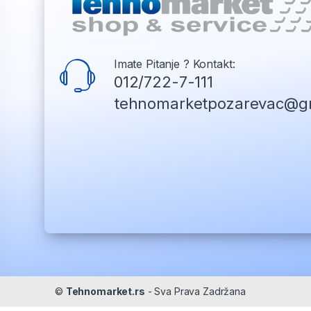
Imate Pitanje ? Kontakt:
012/722-7-111
tehnomarketpozarevac@g
©
Tehnomarket.rs
- Sva Prava Zadržana