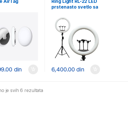
e AirTag
Ring Light RL-22 LED
prstenasto svetlo sa
stativom
99.00
din
6,400.00
din
Sortirano po ceni: od niže ka višoj
o je svih 6 rezultata