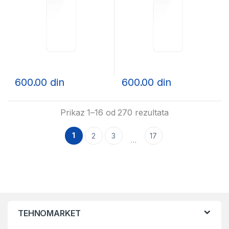
600.00
din
600.00
din
Sortirano po cen
Prikaz 1–16 od 270 rezultata
1
2
3
17
…
TEHNOMARKET