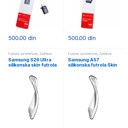
500.00
din
500.00
din
Futrole za telefone
,
Zaštitne
Futrole za telefone
,
Zaštitne
futrole
futrole
Samsung S26 Ultra
Samsung A57
silikonska skin futrola
silikonska futrola Skin
providna