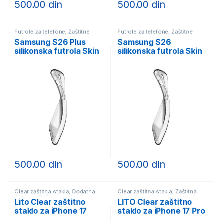
500.00
din
500.00
din
Futrole za telefone
,
Zaštitne
Futrole za telefone
,
Zaštitne
futrole
futrole
Samsung S26 Plus
Samsung S26
silikonska futrola Skin
silikonska futrola Skin
providna
providna
500.00
din
500.00
din
Clear zaštitna stakla
,
Dodatna
Clear zaštitna stakla
,
Zaštitna
Oprema
,
Zaštitna stakla
stakla
Lito Clear zaštitno
LITO Clear zaštitno
staklo za iPhone 17
staklo za iPhone 17 Pro