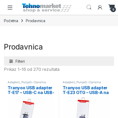
Skip to navigation
Skip to content
Open
0
Početna
Prodavnica
Prodavnica
Filteri
Sortirano po ceni: od niže ka 
Prikaz 1–16 od 270 rezultata
Adapteri
,
Punjači i Oprema
Adapteri
,
Punjači i Oprema
Tranyoo USB adapter
Tranyoo USB adapter
T-E17 – USB-C na USB-
T-E23 OTG – USB-A na
A
USB-C