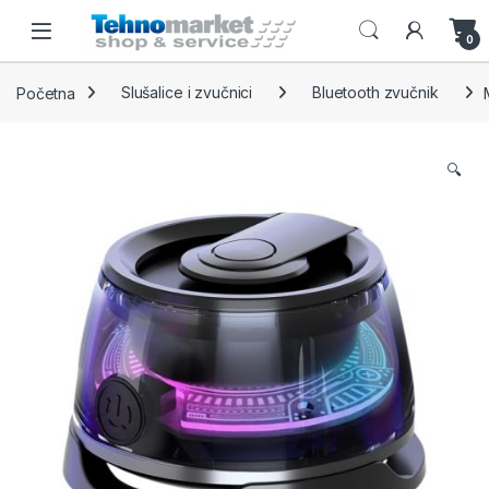
Skip to navigation
Skip to content
Open
0
Početna
Slušalice i zvučnici
Bluetooth zvučnik
🔍