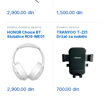
2,900.00
din
1,500.00
din
Bežične
,
Dodatna Oprema
,
Dodatna Oprema
Slušalice i zvučnici
HONOR Choice BT
TRANYOO T-Z21
Slušalice ROS-ME01
Držač za mobilni
BELE
telefon za bicikl/motor
2,900.00
din
700.00
din