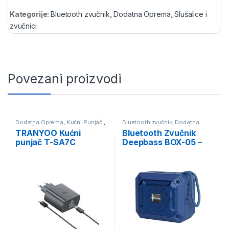
Kategorije:
Bluetooth zvučnik
,
Dodatna Oprema
,
Slušalice i
zvučnici
Povezani proizvodi
Dodatna Oprema
,
Kućni Punjači
,
Bluetooth zvučnik
,
Dodatna
Punjači i Oprema
Oprema
,
Slušalice i zvučnici
TRANYOO Kućni
Bluetooth Zvučnik
punjač T-SA7C
Deepbass BOX-05 –
45WPD+KABL Type-C
Plavi
na Type-C 60W, crna