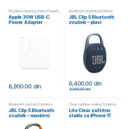
Dodatna Oprema
,
Kućni Punjači
,
Bluetooth zvučnik
,
Dodatna
Punjači i Oprema
Oprema
Apple 30W USB-C
JBL Clip 5 Bluetooth
Power Adapter
zvučnik – plavi
6,400.00
din
6,900.00
din
6,999.00
din
Bluetooth zvučnik
,
Dodatna
Clear zaštitna stakla
,
Dodatna
Oprema
Oprema
,
Zaštitna stakla
JBL Clip 5 Bluetooth
Lito Clear zaštitno
zvučnik – maskirni
staklo za iPhone 17