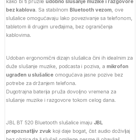
kako bi ti pružile
udobno slušanje muzike i razgovore
bez kablova
. Sa stabilnom
Bluetooth vezom
, ove
slušalice omogućavaju lako povezivanje sa telefonom,
tabletom ili drugim uređajima, bez ograničenja
kablovima.
Udoban ergonomični dizajn slušalica čini ih idealnim za
duže slušanje muzike, podcasta i poziva, a
mikrofon
ugrađen u slušalice
omogućava jasne pozive bez
potrebe za držanjem telefona.
Dugotrajna baterija pruža dovoljno vremena za
slušanje muzike i razgovore tokom celog dana.
JBL BT 520 Bluetooth slušalice imaju
JBL
prepoznatljiv zvuk
koji daje bogat, čist audio doživljaj
bez obzira da li slušaš omiljene pesme ili obavljaš