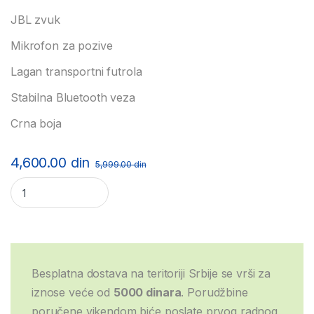
JBL zvuk
Mikrofon za pozive
Lagan transportni futrola
Stabilna Bluetooth veza
Crna boja
4,600.00
din
5,999.00
din
JBL BT 520 Bluetooth slušalice – crne quantity
Besplatna dostava na teritoriji Srbije se vrši za
iznose veće od
5000 dinara
. Porudžbine
poručene vikendom biće poslate prvog radnog