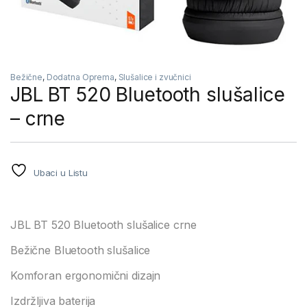
Bežične
,
Dodatna Oprema
,
Slušalice i zvučnici
JBL BT 520 Bluetooth slušalice
– crne
Ubaci u Listu
JBL BT 520 Bluetooth slušalice crne
Bežične Bluetooth slušalice
Komforan ergonomični dizajn
Izdržljiva baterija