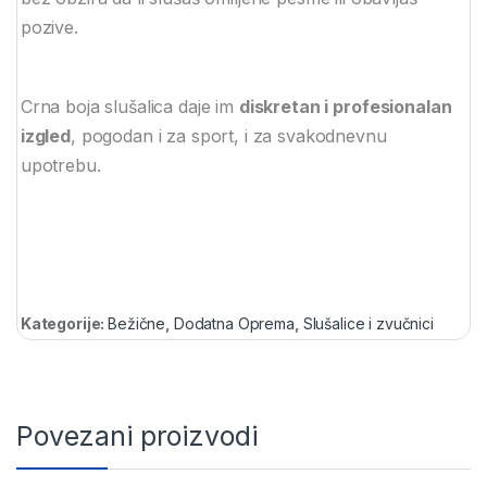
pozive.
Crna boja slušalica daje im
diskretan i profesionalan
izgled
, pogodan i za sport, i za svakodnevnu
upotrebu.
Kategorije:
Bežične
,
Dodatna Oprema
,
Slušalice i zvučnici
Povezani proizvodi