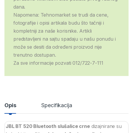
dana.
Napomena: Tehnomarket se trudi da cene,
fotografije i opisi artikala budu što tačniji i
kompletniji za naše korisnike. Artikli
predstavljeni na sajtu spadaju u našu ponudu i
može se desiti da određeni proizvod nije
trenutno dostupan.
Za sve informacije pozvati 012/722-7-111
Opis
Specifikacija
JBL BT 520 Bluetooth slušalice crne
dizajnirane su