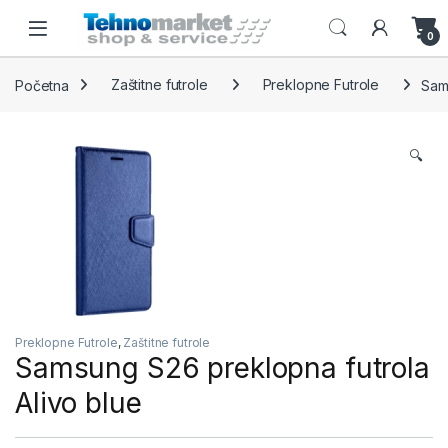
Skip to navigation
Skip to content
Open
0
Početna
Zaštitne futrole
Preklopne Futrole
Sam
🔍
Preklopne Futrole
,
Zaštitne futrole
Samsung S26 preklopna futrola
Alivo blue