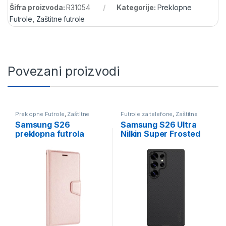
Šifra proizvoda:
R31054
Kategorije:
Preklopne
Futrole
,
Zaštitne futrole
Povezani proizvodi
Preklopne Futrole
,
Zaštitne
Futrole za telefone
,
Zaštitne
futrole
futrole
Samsung S26
Samsung S26 Ultra
preklopna futrola
Nilkin Super Frosted
Alivo rosegold
Shield Pro crna