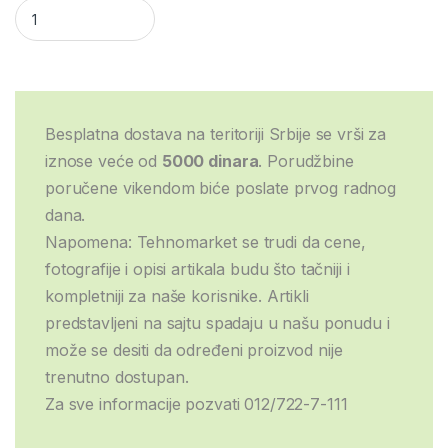
Samsung S26 preklopna futrola Alivo blue quantity
Besplatna dostava na teritoriji Srbije se vrši za
iznose veće od
5000 dinara
. Porudžbine
poručene vikendom biće poslate prvog radnog
dana.
Napomena: Tehnomarket se trudi da cene,
fotografije i opisi artikala budu što tačniji i
kompletniji za naše korisnike. Artikli
predstavljeni na sajtu spadaju u našu ponudu i
može se desiti da određeni proizvod nije
trenutno dostupan.
Za sve informacije pozvati 012/722-7-111