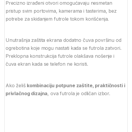
Precizno izrađeni otvori omogućavaju nesmetan
pristup svim portovima, kamerama i tasterima, bez
potrebe za skidanjem futrole tokom korišćenja.
Unutrašnja zaštita ekrana dodatno čuva površinu od
ogrebotina koje mogu nastati kada se futrola zatvori.
Preklopna konstrukcija futrole olakšava nošenje i
čuva ekran kada se telefon ne koristi.
Ako želiš
kombinaciju potpune zaštite, praktičnosti i
privlačnog dizajna
, ova futrola je odličan izbor.