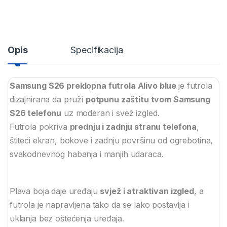
Opis
Specifikacija
Samsung S26 preklopna futrola Alivo blue
je futrola
dizajnirana da pruži
potpunu zaštitu tvom Samsung
S26 telefonu
uz moderan i svež izgled.
Futrola pokriva
prednju i zadnju stranu telefona
,
štiteći ekran, bokove i zadnju površinu od ogrebotina,
svakodnevnog habanja i manjih udaraca.
Plava boja daje uređaju
svjež i atraktivan izgled
, a
futrola je napravljena tako da se lako postavlja i
uklanja bez oštećenja uređaja.