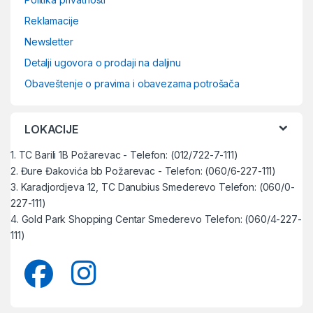
Reklamacije
Newsletter
Detalji ugovora o prodaji na daljinu
Obaveštenje o pravima i obavezama potrošača
LOKACIJE
1. TC Barili 1B Požarevac - Telefon: (012/722-7-111)
2. Đure Đakovića bb Požarevac - Telefon: (060/6-227-111)
3. Karadjordjeva 12, TC Danubius Smederevo Telefon: (060/0-
227-111)
4. Gold Park Shopping Centar Smederevo Telefon: (060/4-227-
111)